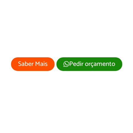
Pages em
Araputanga/MT
 empresa merece um site profissional
visual moderno e atrativo.
Saber Mais
Pedir orçamento