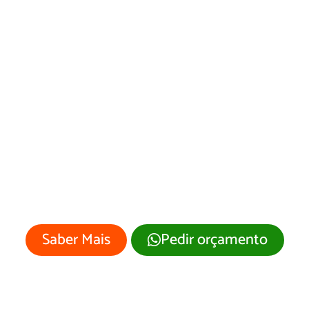
Criação de Landing
Pages em
Cotriguaçu/MT
Sua empresa merece um site
profissional com visual moderno e
atrativo.
Saber Mais
Pedir orçamento