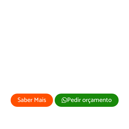
Criação de Landing
Pages em Leopoldo
de Bulhões/GO
Sua empresa merece um site
profissional com visual moderno e
atrativo.
Saber Mais
Pedir orçamento