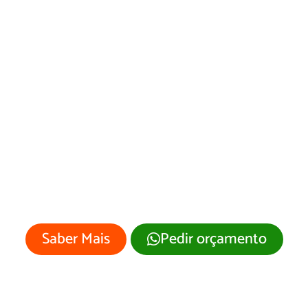
Criação de Landing
Pages em Pedro
Gomes/MS
Sua empresa merece um site
profissional com visual moderno e
atrativo.
Saber Mais
Pedir orçamento