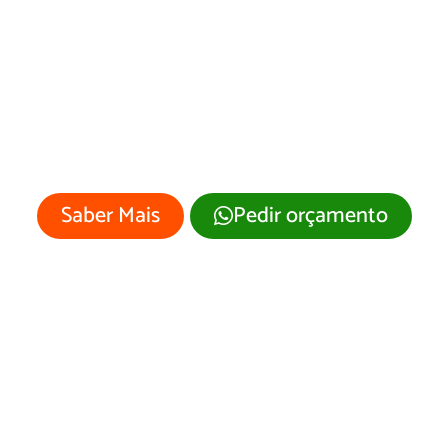
ages em Peixoto 
Azevedo/MT
 empresa merece um site profissional
visual moderno e atrativo.
Saber Mais
Pedir orçamento