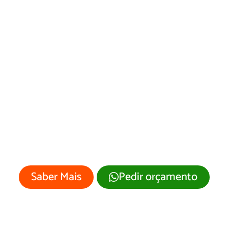
Criação de Landing
Pages em Porto
Estrela/MT
Sua empresa merece um site
profissional com visual moderno e
atrativo.
Saber Mais
Pedir orçamento