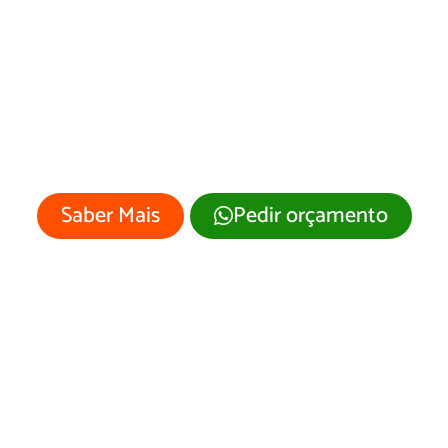
Pages em Salto d
Céu/MT
 empresa merece um site profissional
visual moderno e atrativo.
Saber Mais
Pedir orçamento