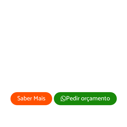
Criação de Landing
Pages em
Torixoréu/MT
Sua empresa merece um site
profissional com visual moderno e
atrativo.
Saber Mais
Pedir orçamento