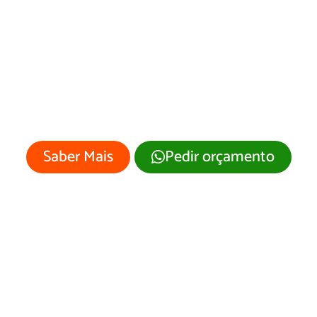
esenvolvimento 
Site Alpestre/RS
 empresa merece um site profissional
visual moderno e atrativo.
Saber Mais
Pedir orçamento