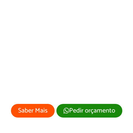
Desenvolvimento
de Site Altair/SP
Sua empresa merece um site
profissional com visual moderno e
atrativo.
Saber Mais
Pedir orçamento