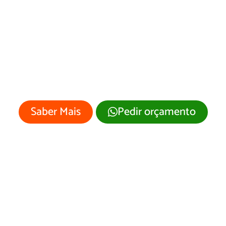
esenvolvimento 
Site Angélica/MS
 empresa merece um site profissional
visual moderno e atrativo.
Saber Mais
Pedir orçamento