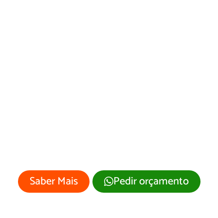
Desenvolvimento
de Site Arame/MA
Sua empresa merece um site
profissional com visual moderno e
atrativo.
Saber Mais
Pedir orçamento