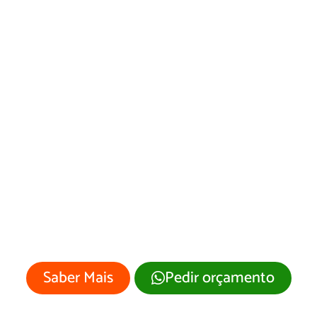
Desenvolvimento
de Site
Aurilândia/GO
Sua empresa merece um site
profissional com visual moderno e
atrativo.
Saber Mais
Pedir orçamento