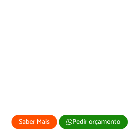
Desenvolvimento
de Site Barra do
Garças/MT
Sua empresa merece um site
profissional com visual moderno e
atrativo.
Saber Mais
Pedir orçamento