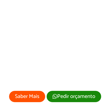
Desenvolvimento
de Site
Bonópolis/GO
Sua empresa merece um site
profissional com visual moderno e
atrativo.
Saber Mais
Pedir orçamento