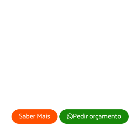
Desenvolvimento
de Site Brasiléia/AC
Sua empresa merece um site
profissional com visual moderno e
atrativo.
Saber Mais
Pedir orçamento