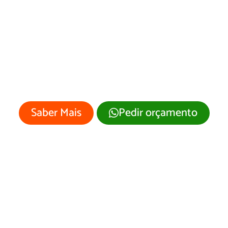
esenvolvimento 
Site Campo Bom/R
 empresa merece um site profissional
visual moderno e atrativo.
Saber Mais
Pedir orçamento