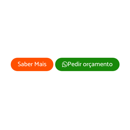
esenvolvimento 
Site Canhotinho/P
 empresa merece um site profissional
visual moderno e atrativo.
Saber Mais
Pedir orçamento