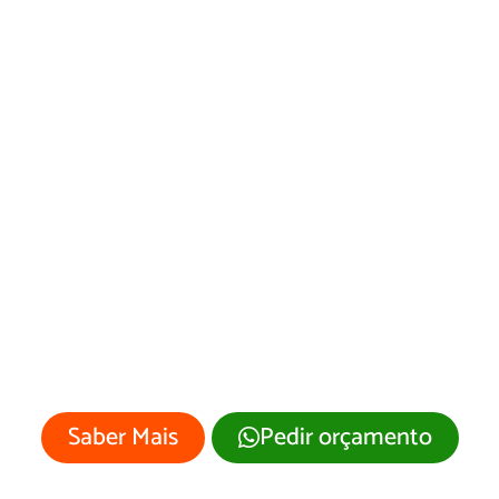
Desenvolvimento
de Site Dois Irmãos
do Tocantins/TO
Sua empresa merece um site
profissional com visual moderno e
atrativo.
Saber Mais
Pedir orçamento