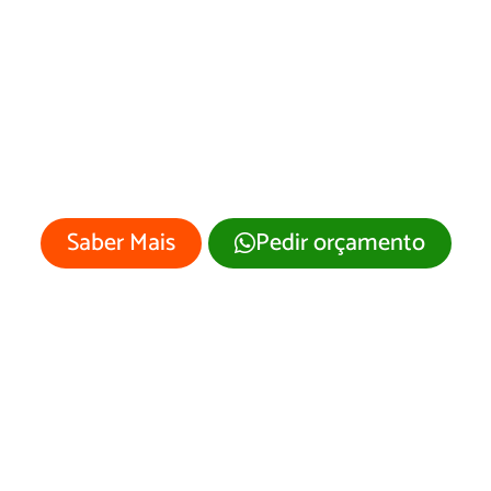
esenvolvimento 
Site Ibirapuitã/RS
 empresa merece um site profissional
visual moderno e atrativo.
Saber Mais
Pedir orçamento