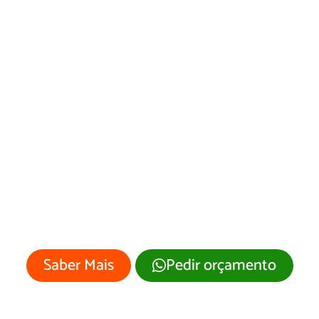
Desenvolvimento
de Site Itatiba/SP
Sua empresa merece um site
profissional com visual moderno e
atrativo.
Saber Mais
Pedir orçamento