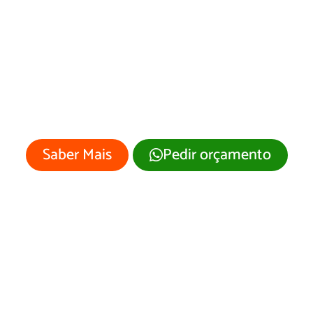
esenvolvimento 
Site Ivolândia/GO
 empresa merece um site profissional
visual moderno e atrativo.
Saber Mais
Pedir orçamento