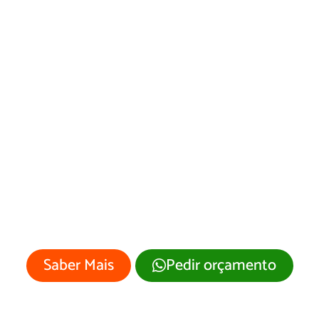
Desenvolvimento
de Site Jutaí/AM
Sua empresa merece um site
profissional com visual moderno e
atrativo.
Saber Mais
Pedir orçamento