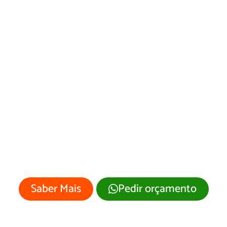
Desenvolvimento
de Site Lupércio/SP
Sua empresa merece um site
profissional com visual moderno e
atrativo.
Saber Mais
Pedir orçamento