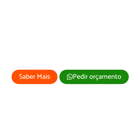
esenvolvimento 
Site Marcelino
Ramos/RS
 empresa merece um site profissional
visual moderno e atrativo.
Saber Mais
Pedir orçamento