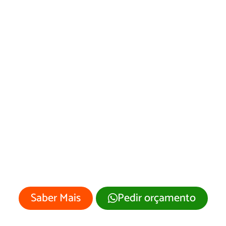
Desenvolvimento
de Site
Mariápolis/SP
Sua empresa merece um site
profissional com visual moderno e
atrativo.
Saber Mais
Pedir orçamento