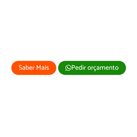
esenvolvimento 
ite Mutunópolis/
 empresa merece um site profissional
visual moderno e atrativo.
Saber Mais
Pedir orçamento