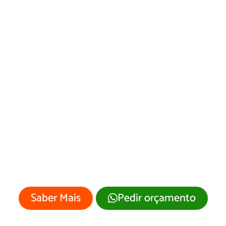
Desenvolvimento
de Site Oscar
Bressane/SP
Sua empresa merece um site
profissional com visual moderno e
atrativo.
Saber Mais
Pedir orçamento