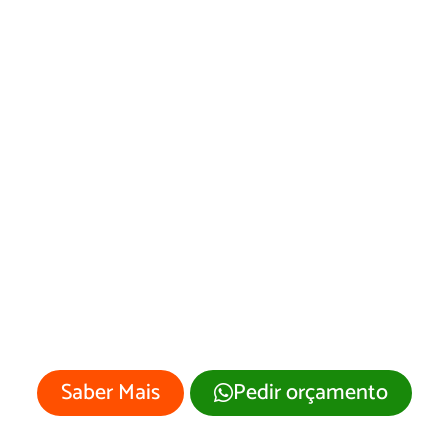
Desenvolvimento
de Site
Quirinópolis/GO
Sua empresa merece um site
profissional com visual moderno e
atrativo.
Saber Mais
Pedir orçamento