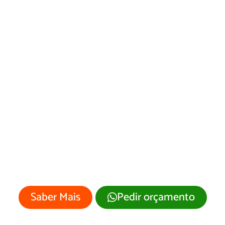
Desenvolvimento
de Site
Rondinha/RS
Sua empresa merece um site
profissional com visual moderno e
atrativo.
Saber Mais
Pedir orçamento