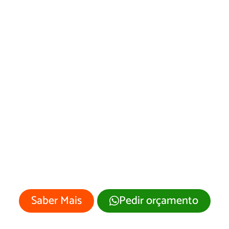
Desenvolvimento
de Site Rosário
Oeste/MT
Sua empresa merece um site
profissional com visual moderno e
atrativo.
Saber Mais
Pedir orçamento