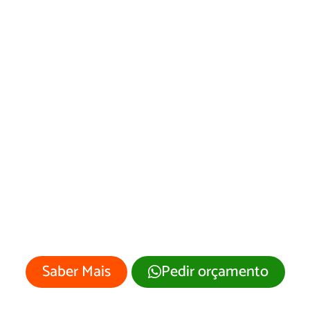
Desenvolvimento
de Site
Sananduva/RS
Sua empresa merece um site
profissional com visual moderno e
atrativo.
Saber Mais
Pedir orçamento