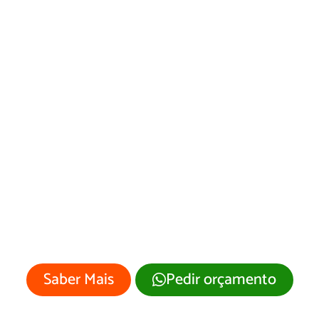
Desenvolvimento
de Site Santa
Tereza de Goiás/GO
Sua empresa merece um site
profissional com visual moderno e
atrativo.
Saber Mais
Pedir orçamento