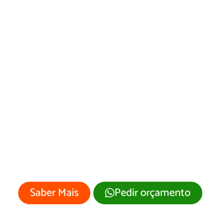
Desenvolvimento
de Site Santa
Tereza/RS
Sua empresa merece um site
profissional com visual moderno e
atrativo.
Saber Mais
Pedir orçamento