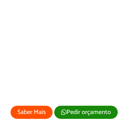
Desenvolvimento
de Site Santana do
Itararé/PR
Sua empresa merece um site
profissional com visual moderno e
atrativo.
Saber Mais
Pedir orçamento