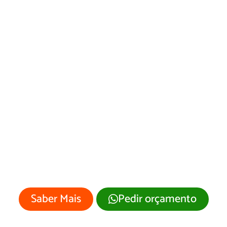
Desenvolvimento
de Site Santo
Antônio/RN
Sua empresa merece um site
profissional com visual moderno e
atrativo.
Saber Mais
Pedir orçamento