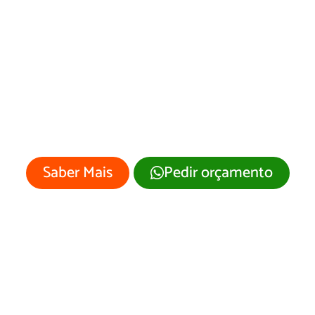
esenvolvimento 
ite São Francisco 
Assis/RS
 empresa merece um site profissional
visual moderno e atrativo.
Saber Mais
Pedir orçamento