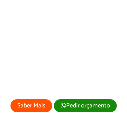
Desenvolvimento
de Site Sapucaia/RJ
Sua empresa merece um site
profissional com visual moderno e
atrativo.
Saber Mais
Pedir orçamento