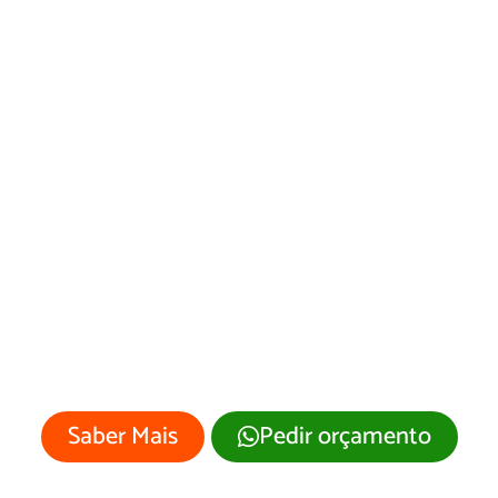
Desenvolvimento
de Site Senador
Pompeu/CE
Sua empresa merece um site
profissional com visual moderno e
atrativo.
Saber Mais
Pedir orçamento