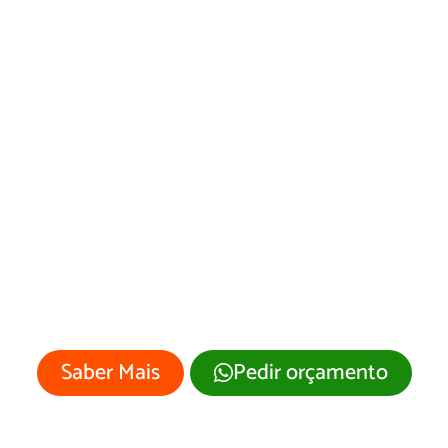
Desenvolvimento
de Site Telha/SE
Sua empresa merece um site
profissional com visual moderno e
atrativo.
Saber Mais
Pedir orçamento