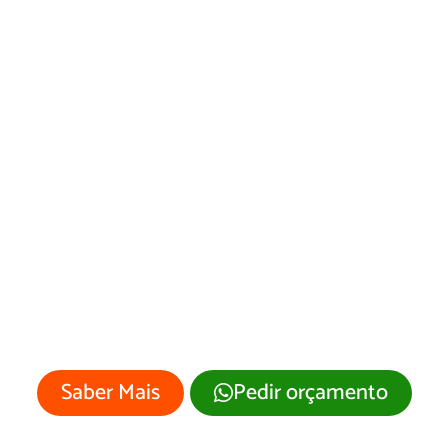
Desenvolvimento
de Site
Tigrinhos/SC
Sua empresa merece um site
profissional com visual moderno e
atrativo.
Saber Mais
Pedir orçamento