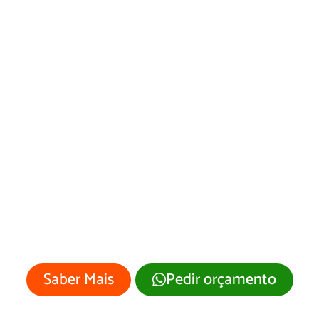
Desenvolvimento
de Site Vale
Verde/RS
Sua empresa merece um site
profissional com visual moderno e
atrativo.
Saber Mais
Pedir orçamento