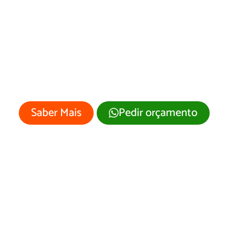
esenvolvimento 
Site Vargem/SP
 empresa merece um site profissional
visual moderno e atrativo.
Saber Mais
Pedir orçamento