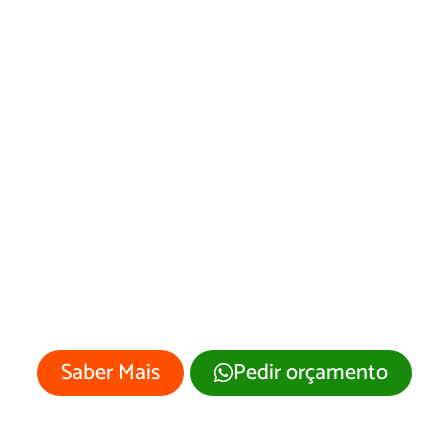
Desenvolvimento
de Site Várzea/RN
Sua empresa merece um site
profissional com visual moderno e
atrativo.
Saber Mais
Pedir orçamento