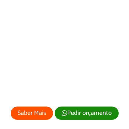
Desenvolvimento
de Site Venha-
ver/RN
Sua empresa merece um site
profissional com visual moderno e
atrativo.
Saber Mais
Pedir orçamento