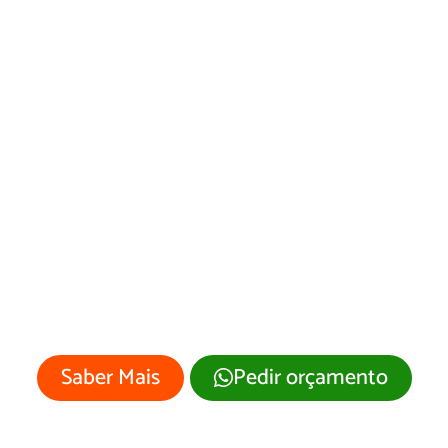
Web Designer em
Campo Grande do
Piauí
Sua empresa merece um site
profissional com visual moderno e
atrativo.
Saber Mais
Pedir orçamento