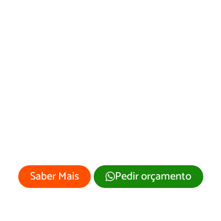
Web Designer em
Fortaleza dos Valos
Sua empresa merece um site
profissional com visual moderno e
atrativo.
Saber Mais
Pedir orçamento