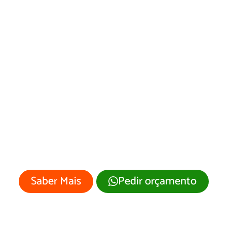
Web Designer em
Garça
Sua empresa merece um site
profissional com visual moderno e
atrativo.
Saber Mais
Pedir orçamento