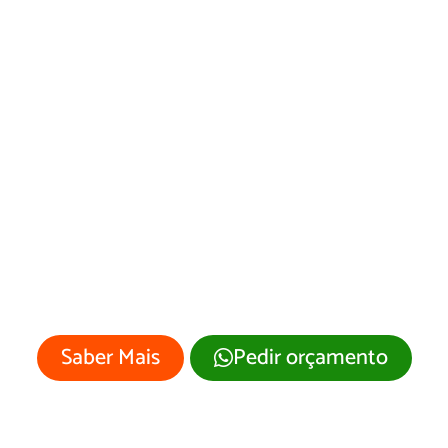
Web Designer em
Guarujá
Sua empresa merece um site
profissional com visual moderno e
atrativo.
Saber Mais
Pedir orçamento