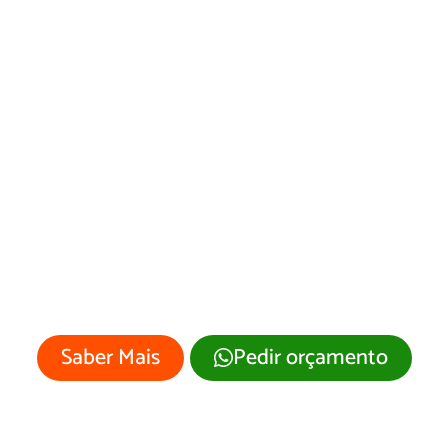
Web Designer em
Indiara
Sua empresa merece um site
profissional com visual moderno e
atrativo.
Saber Mais
Pedir orçamento